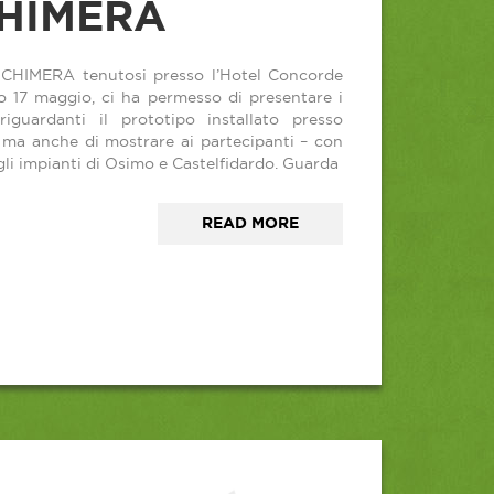
HIMERA
o CHIMERA tenutosi presso l’Hotel Concorde
 17 maggio, ci ha permesso di presentare i
riguardanti il prototipo installato presso
, ma anche di mostrare ai partecipanti – con
gli impianti di Osimo e Castelfidardo. Guarda
READ MORE