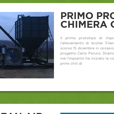
PRIMO PR
CHIMERA 
Il primo prototipo di imp
l’allevamento di broiler Fil
scorso 15 dicembre in occasio
progetto Carlo Ponzio. Stiamo
ma l’impianto ha iniziato la 
primi chili di