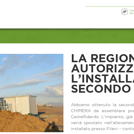
LA REGIO
AUTORIZ
L’INSTAL
SECONDO 
Abbiamo ottenuto la seconda
CHIMERA da assemblare pres
Castelfidardo. L’impianto, già
verrà spostato nell’allevamen
installato presso Fileni – cont