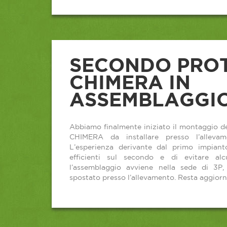
SECONDO PRO
CHIMERA IN
ASSEMBLAGGI
Abbiamo finalmente iniziato il montaggio d
CHIMERA da installare presso l’allevam
L’esperienza derivante dal primo impiant
efficienti sul secondo e di evitare al
l’assemblaggio avviene nella sede di 3P
spostato presso l’allevamento. Resta aggiorn