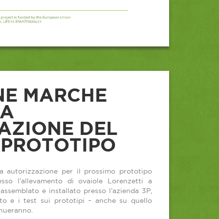
NE MARCHE
ZA
LAZIONE DEL
PROTOTIPO
 autorizzazione per il prossimo prototipo
so l’allevamento di ovaiole Lorenzetti a
 assemblato e installato presso l’azienda 3P,
to e i test sui prototipi – anche su quello
inueranno.