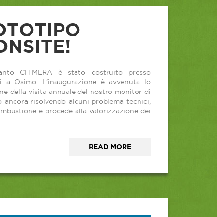
OTOTIPO
ONSITE!
ianto CHIMERA è stato costruito presso
eni a Osimo. L’inaugurazione è avvenuta lo
ne della visita annuale del nostro monitor di
 ancora risolvendo alcuni problema tecnici,
combustione e procede alla valorizzazione dei
READ MORE