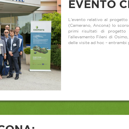
EVENTO C
L’evento relativo al progett
(Camerano, Ancona) lo scorso
primi risultati di progetto 
l’allevamento Fileni di Osimo
delle visite ad hoc – entrambi 