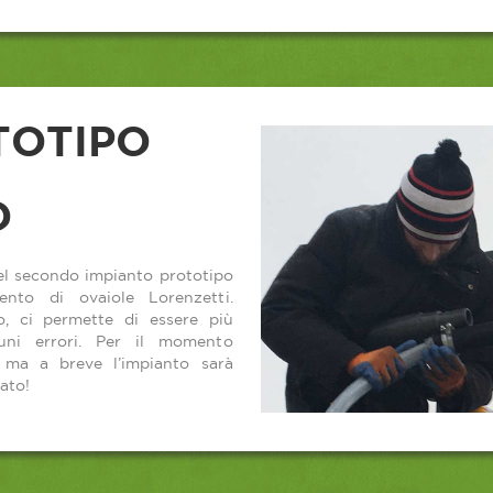
TOTIPO
O
el secondo impianto prototipo
ento di ovaiole Lorenzetti.
o, ci permette di essere più
cuni errori. Per il momento
, ma a breve l’impianto sarà
ato!