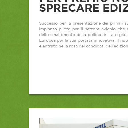
SPRECARE EDIZ
Successo per la presentazione dei primi risu
impianto pilota per il settore avicolo che 
dello smaltimento della pollina: è stato già
Europea per la sua portata innovativa, il nu
è entrato nella rosa dei candidati dell’edizi