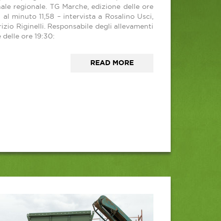
nale regionale. TG Marche, edizione delle ore
 al minuto 11,58 – intervista a Rosalino Usci,
zio Riginelli. Responsabile degli allevamenti
 delle ore 19:30:
READ MORE