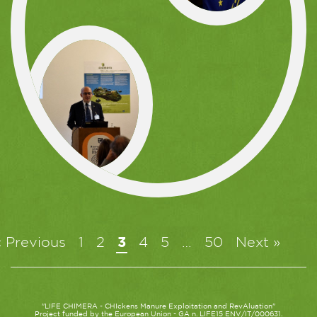
« Previous
1
2
3
4
5
…
50
Next »
"LIFE CHIMERA - CHIckens Manure Exploitation and RevAluation"
Project funded by the European Union - GA n. LIFE15 ENV/IT/000631.