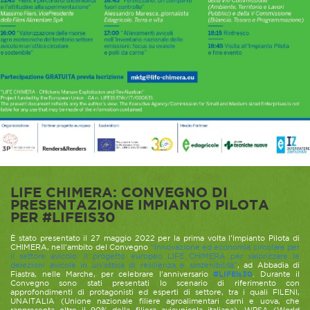
LIFE CHIMERA: CONVEGNO DI
PRESENTAZIONE IMPIANTO PILOTA
PER #LIFEIS30
È stato presentato il 27 maggio 2022 per la prima volta l’Impianto Pilota di
CHIMERA, nell’ambito del Convegno
“Innovazione ed economia circolare per
il settore avicolo. Il progetto europeo LIFE CHIMERA per valorizzare le
deiezioni avicole in un’ottica di resilienza e sostenibilità”
, ad Abbadia di
Fiastra, nelle Marche, per celebrare l’anniversario
#LIFEis30
. Durante il
Convegno sono stati presentati lo scenario di riferimento con
approfondimenti di protagonisti ed esperti di settore, tra i quali FILENI,
UNAITALIA (Unione nazionale filiere agroalimentari carni e uova, che