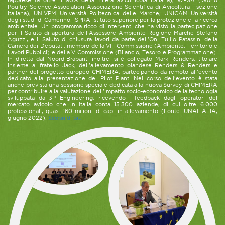
rappresenta oltre il 90% della filiera avicunicola italiana), WPSA (World
Poultry Science Association Associazione Scientifica di Avicoltura - sezione
italiana), UNIVPM Università Politecnica delle Marche, UNICAM Università
degli studi di Camerino, ISPRA Istituto superiore per la protezione e la ricerca
ambientale. Un programma ricco di interventi che ha visto la partecipazione
per il Saluto di apertura dell’Assessore Ambiente Regione Marche Stefano
Aguzzi, e il Saluto di chiusura lavori da parte dell’On. Tullio Patassini della
Camera dei Deputati, membro della VIII Commissione (Ambiente, Territorio e
Lavori Pubblici) e della V Commissione (Bilancio, Tesoro e Programmazione).
In diretta dal Noord-Brabant, inoltre, si è collegato Mark Renders, titolare
insieme al fratello Jack, dell’allevamento olandese Renders & Renders e
partner del progetto europeo CHIMERA, partecipando da remoto all’evento
dedicato alla presentazione del Pilot Plant. Nel corso dell’evento è stata
anche prevista una sessione speciale dedicata alla nuova Survey di CHIMERA
per contribuire alla valutazione dell’impatto socio-economico della tecnologia
sviluppata da 3P Engineering, ricevendo i feedback dagli operatori del
mercato avicolo che in Italia conta 15.300 aziende, di cui oltre 6.000
professionali, quasi 160 milioni di capi in allevamento (Fonte: UNAITALIA,
giugno 2022).
Scopri di più