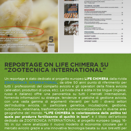
REPORTAGE ON LIFE CHIMERA SU
“ZOOTECNICA INTERNATIONAL”
Un reportage è stato dedicato al progetto europeo
LIFE CHIMERA
dalla rivista
Z
OOTECNICA INTERNATIONAL
, da oltre 50 anni punto di riferimento per
tutti i professionisti del comparto avicolo e gli operatori della filiera avicola
(allevatori, produttori di uova, etc). La rivista che è edita in tre lingue (inglese,
russo e italiano) offre una panoramica su tutti i mercati internazionali,
fornendo informazioni su strategie, tendenze e pratiche di gestione avicola,
con una vasta gamma di argomenti rilevanti per tutti i diversi settori
dell’industria avicola, in particolare genetica, incubazione, gestione,
nutrizione, veterinaria, trasformazione e commercializzazione in diverse aree
geografiche del mondo.
“LIFE CHIMERA la valorizzazione della pollina tal
quale per produrre fertilizzante di qualità in loco”
, è il titolo dell’articolo
dedicato da ZOOTECNICA INTERNATIONAL al progetto europeo (pagg. 16-
19) in cui viene analizzato il nuovo modello di economia circolare per il
mercato avicolo grazie a una innovativa tecnologia basata su due brevetti per